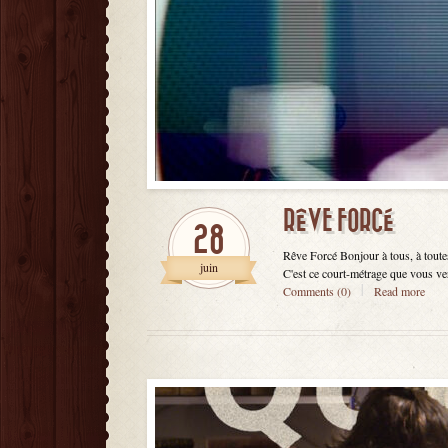
RÊVE FORCÉ
28
Rêve Forcé Bonjour à tous, à tout
juin
C'est ce court-métrage que vous ver
Comments (0)
Read more