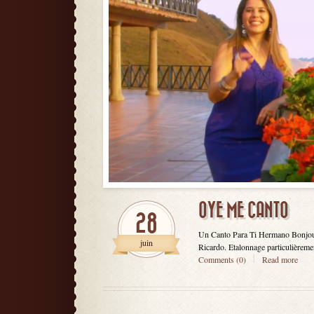
OYE ME CANTO
28
Un Canto Para Ti Hermano Bonjour à
juin
Ricardo. Etalonnage particulièrement
Comments (0)
Read more