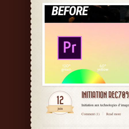
INITIATION REC70
12
Initiation aux technologies d’ima
juin
Comment (1)
Read more