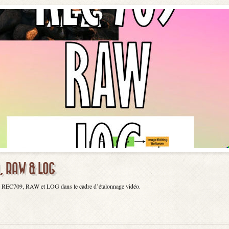
9, RAW & LOG
ge REC709, RAW et LOG dans le cadre d’étalonnage vidéo.