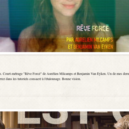
es. Court-métrage "Rêve Forcé" de Aurélien Milcamps et Benjamin Van Eyken. Un de mes dernier
rez dans les tutoriels consacré à l'étalonnage. Bonne vision.