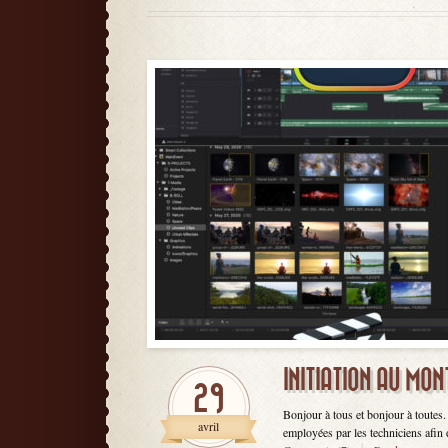
INITIATION AU MO
29
Bonjour à tous et bonjour à toutes.
avril
employées par les techniciens afin 