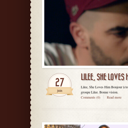
LILEE, SHE LOVES 
27
Lilee, She Loves Him Bonjour à tou
juin
groupe Lilee. Bonne vision.
Comments (0)
Read more