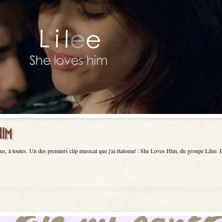
HIM
s, à toutes. Un des premiers clip musical que j'ai étalonné : She Loves Him, du groupe Lilee. D