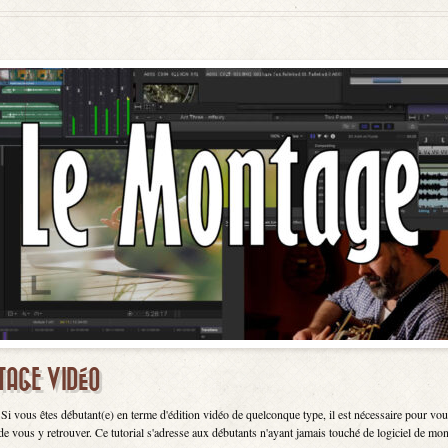
NTAGE VIDÉO
 Si vous êtes débutant(e) en terme d'édition vidéo de quelconque type, il est nécessaire pour v
de vous y retrouver. Ce tutorial s'adresse aux débutants n'ayant jamais touché de logiciel de mont