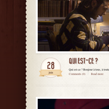
QUI EST-CE ?
28
Qui est-ce ? Bonjour à tous, à tou
juin
Comments (0)
Read more