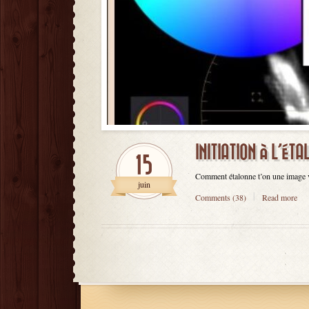
INITIATION À L’ÉT
15
Comment étalonne t’on une image vid
juin
Comments (38)
Read more